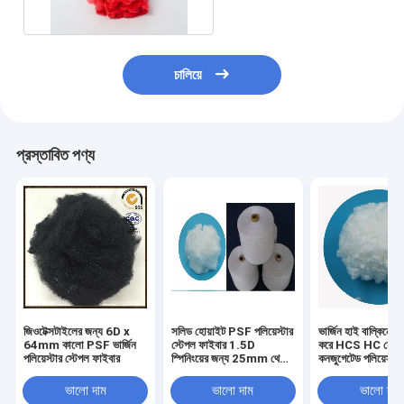
চালিয়ে
প্রস্তাবিত পণ্য
জিওটেক্সটাইলের জন্য 6D x
সলিড হোয়াইট PSF পলিয়েস্টার
ভার্জিন হাই বাল্কিনেস 
64mm কালো PSF ভার্জিন
স্টেপল ফাইবার 1.5D
করে HCS HC হোল
পলিয়েস্টার স্টেপল ফাইবার
স্পিনিংয়ের জন্য 25mm থেকে
কনজুগেটেড পলিয়েস্টা
102mm
ফিলিং
ভালো দাম
ভালো দাম
ভালো দাম