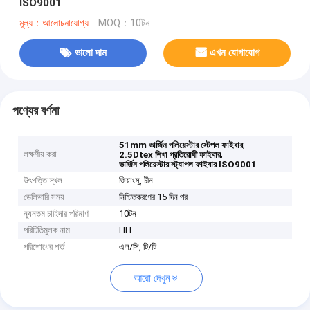
ISO9001
মূল্য：আলোচনাযোগ্য
MOQ：10টন
ভালো দাম
এখন যোগাযোগ
পণ্যের বর্ণনা
,
51mm ভার্জিন পলিয়েস্টার স্টেপল ফাইবার
লক্ষণীয় করা
,
2.5Dtex শিখা প্রতিরোধী ফাইবার
ভার্জিন পলিয়েস্টার স্ট্যাপল ফাইবার ISO9001
উৎপত্তি স্থল
জিয়াংসু, চীন
ডেলিভারি সময়
নিশ্চিতকরণের 15 দিন পর
ন্যূনতম চাহিদার পরিমাণ
10টন
পরিচিতিমুলক নাম
HH
পরিশোধের শর্ত
এল/সি, টি/টি
আরো দেখুন