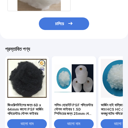
চালিয়ে
প্রস্তাবিত পণ্য
জিওটেক্সটাইলের জন্য 6D x
সলিড হোয়াইট PSF পলিয়েস্টার
ভার্জিন হাই বাল্কিনেস 
64mm কালো PSF ভার্জিন
স্টেপল ফাইবার 1.5D
করে HCS HC হোল
পলিয়েস্টার স্টেপল ফাইবার
স্পিনিংয়ের জন্য 25mm থেকে
কনজুগেটেড পলিয়েস্টা
102mm
ফিলিং
ভালো দাম
ভালো দাম
ভালো দাম