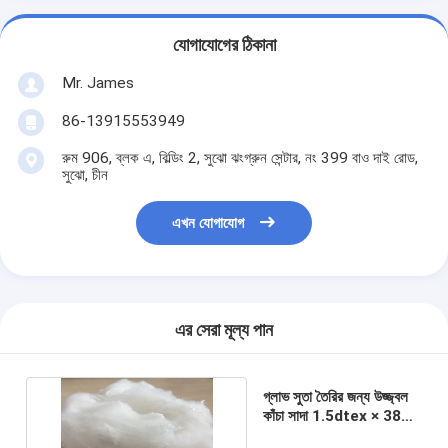
যোগাযোগের ঠিকানা
Mr. James
86-13915553949
রুম 906, ব্লক এ, বিল্ডিং 2, সুঝো ঝংগ্রুন সেন্টার, নং 399 বাও দাই রোড,
সুঝো, চীন
এখন যোগাযোগ
এর সেরা মূল্য পান
গ্লাভ সুতা তৈরির জন্য উজ্জ্বল
কাঁচা সাদা 1.5dtex × 38
মিমি পলিয়েস্টার কাঁচামাল