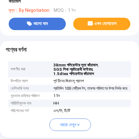
কাঁচামাল
মূল্য：By Negotiation
MOQ：1 টন
ভালো দাম
এখন যোগাযোগ
পণ্যের বর্ণনা
,
38mm পলিয়েস্টার সুতা কাঁচামাল
লক্ষণীয় করা
,
SGS শিখা প্রতিরোধী ফাইবার
1.5dtex পলিয়েস্টার কাঁচামাল
উৎপত্তি স্থল
পূর্ব চীনের জিয়াংসু প্রদেশ
ডেলিভারি সময়
প্রতিদিন 100 মেট্রিক টন, তারপর পরিমাণের উপর নির্ভর করে
ন্যূনতম চাহিদার পরিমাণ
1 টন
পরিচিতিমুলক নাম
HH
পরিশোধের শর্ত
এল/সি, টি/টি
আরো দেখুন