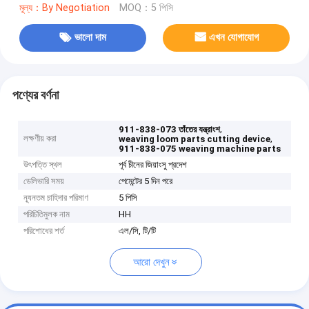
মূল্য：By Negotiation
MOQ：5 পিসি
ভালো দাম
এখন যোগাযোগ
পণ্যের বর্ণনা
,
911-838-073 তাঁতের যন্ত্রাংশ
লক্ষণীয় করা
,
weaving loom parts cutting device
911-838-075 weaving machine parts
উৎপত্তি স্থল
পূর্ব চীনের জিয়াংসু প্রদেশ
ডেলিভারি সময়
পেমেন্টের 5 দিন পরে
ন্যূনতম চাহিদার পরিমাণ
5 পিসি
পরিচিতিমুলক নাম
HH
পরিশোধের শর্ত
এল/সি, টি/টি
আরো দেখুন