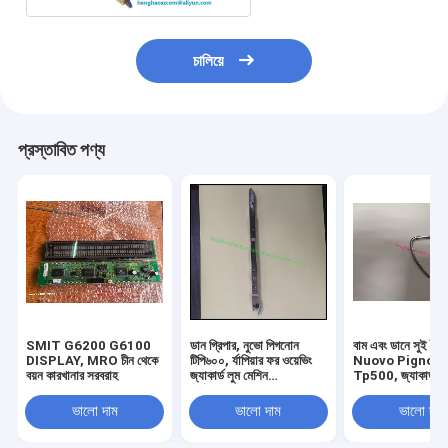
চালিয়ে
প্রস্তাবিত পণ্য
SMIT G6200 G6100
ডান গ্রিপার, নুভো পিগনোন
বাম এবং ডানে সুই টাকি
DISPLAY, MRO চীন থেকে
টিপি৬০০, র্যাপিয়ার ফর ওয়েভিং
Nuovo Pignon
বয়ন কারখানার সরবরাহ
জ্যাকার্ড লুম মেশিন
Tp500, জ্যাকার্ড লু
পার্টস,এমআরও সরবরাহকারী চীন
যন্ত্রাংশ বুননের জন্য রে
থেকে
ভালো দাম
ভালো দাম
ভালো দাম