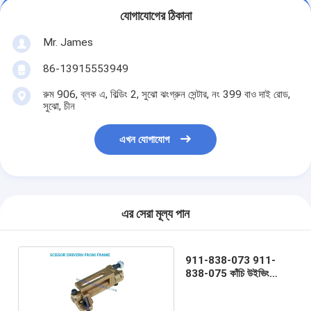
যোগাযোগের ঠিকানা
Mr. James
86-13915553949
রুম 906, ব্লক এ, বিল্ডিং 2, সুঝো ঝংগ্রুন সেন্টার, নং 399 বাও দাই রোড,
সুঝো, চীন
এখন যোগাযোগ
এর সেরা মূল্য পান
911-838-073 911-
838-075 কাঁচি উইভিং
মেশিনের যন্ত্রাংশ কাটার যন্ত্র