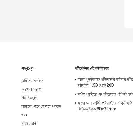
সম্বন্ধে
পলিয়েস্টার স্টেপল ফাইবার
কালো পুনর্ব্যবহৃত পলিয়েস্টার ফাইবার পলিয়
আমাদের সম্পর্কে
কাঁচামাল 1.5D থেকে 20D
কারখানা ভ্রমণ
অগ্নি প্রতিরোধক পলিয়েস্টার শর্ট কাট ফা
মান নিয়ন্ত্রণ
সুতার জন্য ভার্জিন পলিয়েস্টার শর্টকাট ফা
আমাদের সাথে যোগাযোগ করুন
সিলিকনাইজড 8Dx38mm
খবর
সাইট ম্যাপ