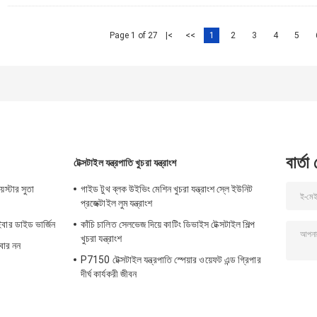
Page 1 of 27
|<
<<
1
2
3
4
5
বার্তা
টেক্সটাইল যন্ত্রপাতি খুচরা যন্ত্রাংশ
েস্টার সুতা
গাইড টুথ ব্লক উইভিং মেশিন খুচরা যন্ত্রাংশ স্লে ইউনিট
প্রজেক্টাইল লুম যন্ত্রাংশ
ইবার ডাইড ভার্জিন
কাঁচি চালিত সেলভেজ দিয়ে কাটিং ডিভাইস টেক্সটাইল শিল্প
খুচরা যন্ত্রাংশ
ইবার নন
P7150 টেক্সটাইল যন্ত্রপাতি স্পেয়ার ওয়েফট এন্ড গ্রিপার
দীর্ঘ কার্যকরী জীবন