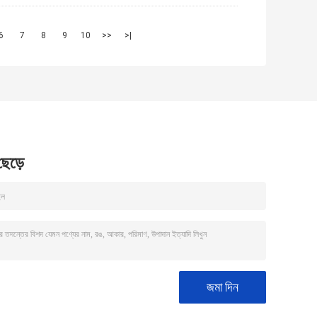
6
7
8
9
10
>>
>|
 ছেড়ে