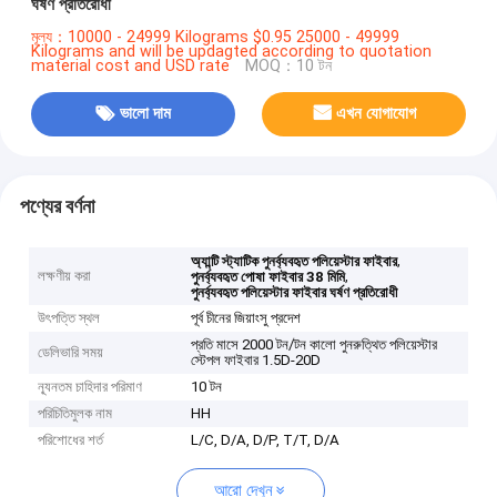
ঘর্ষণ প্রতিরোধী
মূল্য：10000 - 24999 Kilograms $0.95 25000 - 49999
Kilograms and will be updagted according to quotation
material cost and USD rate
MOQ：10 টন
ভালো দাম
এখন যোগাযোগ
পণ্যের বর্ণনা
,
অ্যান্টি স্ট্যাটিক পুনর্ব্যবহৃত পলিয়েস্টার ফাইবার
লক্ষণীয় করা
,
পুনর্ব্যবহৃত পোষা ফাইবার 38 মিমি
পুনর্ব্যবহৃত পলিয়েস্টার ফাইবার ঘর্ষণ প্রতিরোধী
উৎপত্তি স্থল
পূর্ব চীনের জিয়াংসু প্রদেশ
প্রতি মাসে 2000 টন/টন কালো পুনরুত্থিত পলিয়েস্টার
ডেলিভারি সময়
স্টেপল ফাইবার 1.5D-20D
ন্যূনতম চাহিদার পরিমাণ
10 টন
পরিচিতিমুলক নাম
HH
পরিশোধের শর্ত
L/C, D/A, D/P, T/T, D/A
আরো দেখুন