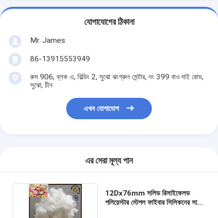
যোগাযোগের ঠিকানা
Mr. James
86-13915553949
রুম 906, ব্লক এ, বিল্ডিং 2, সুঝো ঝংগ্রুন সেন্টার, নং 399 বাও দাই রোড,
সুঝো, চীন
এখন যোগাযোগ
এর সেরা মূল্য পান
12Dx76mm সলিড রিসাইকেলড
পলিয়েস্টার স্টেপল ফাইবার সিলিকনের সাথে
ভাল স্থিতিস্থাপকতা