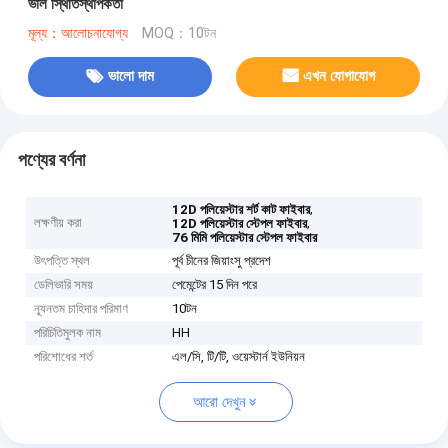
ভাল স্থিতিস্থাপকতা
মূল্য：আলোচনাযোগ্য
MOQ：10টন
ভালো দাম
এখন যোগাযোগ
পণ্যের বর্ণনা
,
12D পলিয়েস্টার শর্ট কাট ফাইবার
লক্ষণীয় করা
,
12D পলিয়েস্টার স্টেপল ফাইবার
76 মিমি পলিয়েস্টার স্টেপল ফাইবার
উৎপত্তি স্থল
পূর্ব চীনের জিয়াংসু প্রদেশ
ডেলিভারি সময়
পেমেন্টের 15 দিন পরে
ন্যূনতম চাহিদার পরিমাণ
10টন
পরিচিতিমুলক নাম
HH
পরিশোধের শর্ত
এল/সি, টি/টি, ওয়েস্টার্ন ইউনিয়ন
আরো দেখুন