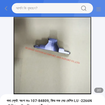
2
/
2
গলা প্লেট. অংশ নংঃ 107-84809, ফিড লক সেচ মেশিন LU -2266N