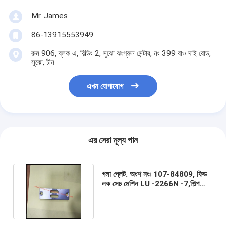
Mr. James
86-13915553949
রুম 906, ব্লক এ, বিল্ডিং 2, সুঝো ঝংগ্রুন সেন্টার, নং 399 বাও দাই রোড,
সুঝো, চীন
এখন যোগাযোগ
এর সেরা মূল্য পান
গলা প্লেট. অংশ নংঃ 107-84809, ফিড
লক সেচ মেশিন LU -2266N -7,শিল্প
সেলাই মেশিনের অংশ চীন থেকে