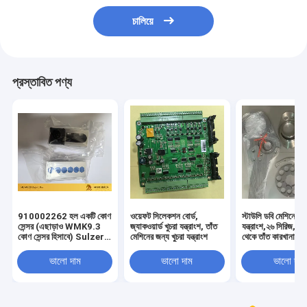
চালিয়ে
প্রস্তাবিত পণ্য
910002262 হল একটি কোণ
ওয়েফট সিলেকশন বোর্ড,
স্টাউলি ডবি মেশিনের জন
সেন্সর (এছাড়াও WMK9.3
জ্যাকওয়ার্ড খুচরা যন্ত্রাংশ, তাঁত
যন্ত্রাংশ,২৬ সিরিজ,এ
কোণ সেন্সর হিসাবে) Sulzer
মেশিনের জন্য খুচরা যন্ত্রাংশ
থেকে তাঁত কারখানার স
Projectile Looms জন্য
ব্যবহৃত।
ভালো দাম
ভালো দাম
ভালো দাম