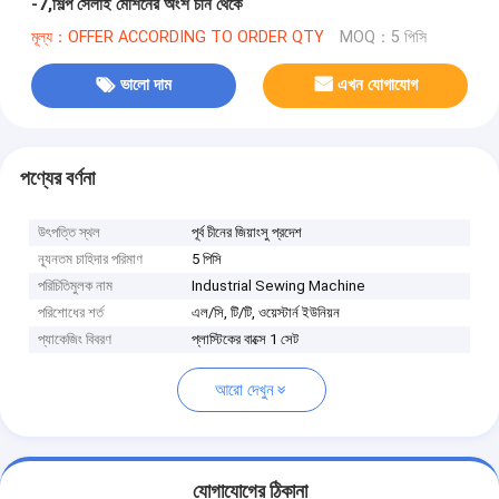
-7,শিল্প সেলাই মেশিনের অংশ চীন থেকে
মূল্য：OFFER ACCORDING TO ORDER QTY
MOQ：5 পিসি
ভালো দাম
এখন যোগাযোগ
পণ্যের বর্ণনা
উৎপত্তি স্থল
পূর্ব চীনের জিয়াংসু প্রদেশ
ন্যূনতম চাহিদার পরিমাণ
5 পিসি
পরিচিতিমুলক নাম
Industrial Sewing Machine
পরিশোধের শর্ত
এল/সি, টি/টি, ওয়েস্টার্ন ইউনিয়ন
প্যাকেজিং বিবরণ
প্লাস্টিকের বাক্সে 1 সেট
আরো দেখুন
যোগাযোগের ঠিকানা