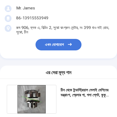
Mr. James
86-13915553949
রুম 906, ব্লক এ, বিল্ডিং 2, সুঝো ঝংগ্রুন সেন্টার, নং 399 বাও দাই রোড,
সুঝো, চীন
এখন যোগাযোগ
এর সেরা মূল্য পান
চীন থেকে ইন্ডাস্ট্রিয়াল সেলাই মেশিনের
যন্ত্রাংশ, প্রেসার পা, গলা প্লেট, কুকুরের
খাবার