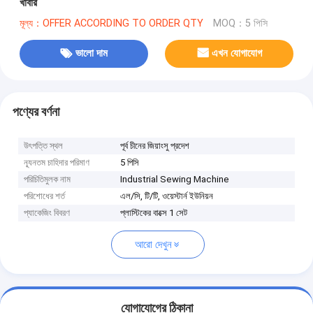
খাবার
মূল্য：OFFER ACCORDING TO ORDER QTY
MOQ：5 পিসি
ভালো দাম
এখন যোগাযোগ
পণ্যের বর্ণনা
উৎপত্তি স্থল
পূর্ব চীনের জিয়াংসু প্রদেশ
ন্যূনতম চাহিদার পরিমাণ
5 পিসি
পরিচিতিমুলক নাম
Industrial Sewing Machine
পরিশোধের শর্ত
এল/সি, টি/টি, ওয়েস্টার্ন ইউনিয়ন
প্যাকেজিং বিবরণ
প্লাস্টিকের বাক্সে 1 সেট
আরো দেখুন
যোগাযোগের ঠিকানা