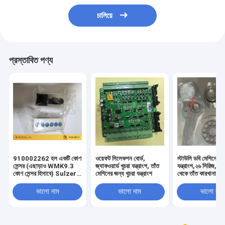
চালিয়ে
প্রস্তাবিত পণ্য
910002262 হল একটি কোণ
ওয়েফট সিলেকশন বোর্ড,
স্টাউলি ডবি মেশিনের জন
সেন্সর (এছাড়াও WMK9.3
জ্যাকওয়ার্ড খুচরা যন্ত্রাংশ, তাঁত
যন্ত্রাংশ,২৬ সিরিজ,এ
কোণ সেন্সর হিসাবে) Sulzer
মেশিনের জন্য খুচরা যন্ত্রাংশ
থেকে তাঁত কারখানার স
Projectile Looms জন্য
ব্যবহৃত।
ভালো দাম
ভালো দাম
ভালো দাম