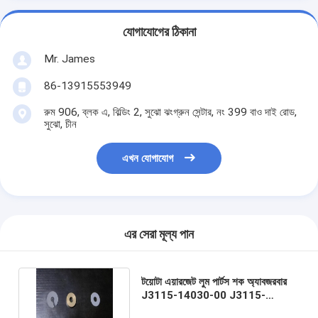
যোগাযোগের ঠিকানা
Mr. James
86-13915553949
রুম 906, ব্লক এ, বিল্ডিং 2, সুঝো ঝংগ্রুন সেন্টার, নং 399 বাও দাই রোড,
সুঝো, চীন
এখন যোগাযোগ
এর সেরা মূল্য পান
টয়োটা এয়ারজেট লুম পার্টস শক অ্যাবজরবার
J3115-14030-00 J3115-
35010-00 J3115-14060-00