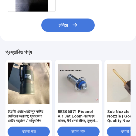
চালিয়ে
প্রস্তাবিত পণ্য
টয়োটা এয়ার-জেট লুম কাটার
BE306871 Picanol
Sub Nozzle (R
মোটরের যন্ত্রাংশ; সুডাকোমা
Air Jet Loom এর জন্য
Nozzle ) Good
মোটর যন্ত্রাংশ / আনুষাঙ্গিক
ভালভ, দীর্ঘ সেবা জীবন, মূল্যবান
Quality Nozzle
মূল্য
Holes For Sulz
L5100,টেক্সটাইল মে
ভালো দাম
ভালো দাম
ভালো দাম
খুচরা যন্ত্রাংশ সরবরাহক