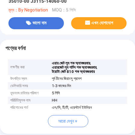
35010-00 J3115-14060-00
মূল্য：By Negotiation
MOQ：5 পিসি
ভালো দাম
এখন যোগাযোগ
পণ্যের বর্ণনা
,
এয়ার জেট লুম শক অ্যাবজরবার
লক্ষণীয় করা
,
এয়ারজেট লুম পার্টস শক অ্যাবজরবার
টয়োটা জেট 810 শক অ্যাবজরবার
উৎপত্তি স্থল
পূর্ব চীনের জিয়াংসু প্রদেশ
ডেলিভারি সময়
1-3 কাজের দিন
ন্যূনতম চাহিদার পরিমাণ
5 পিসি
পরিচিতিমুলক নাম
HH
পরিশোধের শর্ত
এল/সি, টি/টি, ওয়েস্টার্ন ইউনিয়ন
আরো দেখুন