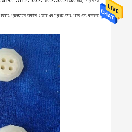
যন্ত্রাংশ Sulzer PU,TW11,P7100,P7150,P7200,P7300 তাঁত) নিম্নলিখিত
 ফিডার, প্রজেক্টাইল রিটার্নার্স, ওয়েফট এন্ড গ্রিপার, কাঁচি, গাইড রেল, কনভেনর