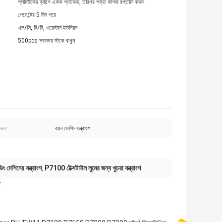
প্লাস্টিকের ব্যাগে একক প্যাকেজ, তারপর শক্ত কাগজ রপ্তানি করুন
পেমেন্টের 5 দিন পরে
এল/সি, টি/টি, ওয়েস্টার্ন ইউনিয়ন
500pcs সবসময় স্টকে রাখুন
রুন:
বয়ন মেশিন যন্ত্রাংশ
মেশিনের যন্ত্রাংশ
P7100 টেক্সটাইল লুমের জন্য খুচরা যন্ত্রাংশ
,