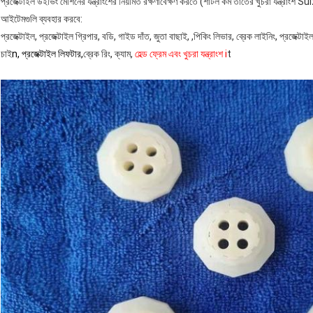
প্রজেক্টাইল উইভিং মেশিনের যন্ত্রাংশের নিয়মিত রক্ষণাবেক্ষণ করতে (শাটল কম তাঁতের খুচরা 
আইটেমগুলি ব্যবহার করবে:
প্রজেক্টাইল, প্রজেক্টাইল গ্রিপার, বডি, গাইড দাঁত, জুতা বাছাই, ,পিকিং লিভার, ব্রেক লাইনিং, প্রজেক্টাইল
চাই
n, প্রজেক্টাইল লিফটার,
ব্রেক রিং, ক্যাম,
হেল্ড ফ্রেম এবং খুচরা যন্ত্রাংশ i
t