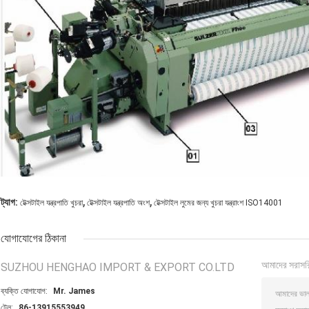
,
,
ট্যাগ:
টেক্সটাইল যন্ত্রপাতি খুচরা
টেক্সটাইল যন্ত্রপাতি অংশ
টেক্সটাইল লুমের জন্য খুচরা যন্ত্রাংশ ISO14001
যোগাযোগের ঠিকানা
আমাদের সরাসর
SUZHOU HENGHAO IMPORT & EXPORT CO.LTD
ব্যক্তি যোগাযোগ:
Mr. James
টেল:
86-13915553949