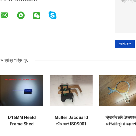
অন্যান্য পণ্যসমূহ
D16MM Heald
Muller Jacquard
স্ট্যাবলি ডবি টেক্সটাইল
Frame Shed
তাঁত অংশ ISO9001
মেশিনারি খুচরা যন্ত্রাংশ
Formation Parts
জন্য টার্মিক কাটার
H22145102 এর জন্