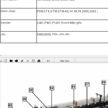
পিকানল রেপিয়ার:
PGW,GTX,GTM,GTM-AS,গামা 98,99,2000,2002।
ভ্যামেটেক্স:
C401,P401,P1001,লিওনার্দো K88,প্যান্টার
সৌর:
S400;S500; স্পিনিং মেশিন পার্টস