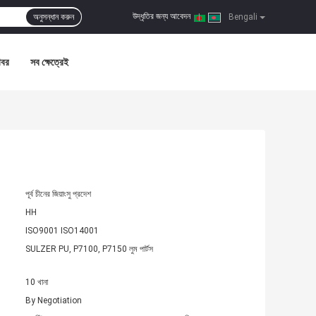
উদ্ধৃতির জন্য আবেদন
অনুসন্ধান করুন
|
Bengali
খবর
সব ক্ষেত্রেই
পূর্ব চীনের জিয়াংসু প্রদেশ
HH
ISO9001 ISO14001
SULZER PU, P7100, P7150 লুম পার্টস
10 খানা
By Negotiation