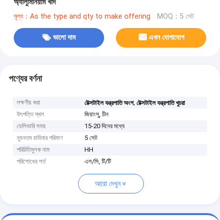
অ্যালুমিনিয়াম খাদ
মূল্য：As the type and qty to make offering
MOQ：5 সেট
ভালো দাম
এখন যোগাযোগ
পণ্যের বর্ণনা
লক্ষণীয় করা
,
টেক্সটাইল যন্ত্রপাতি অংশ
টেক্সটাইল যন্ত্রপাতি খুচরা
উৎপত্তি স্থল
জিয়াংসু, চীন
ডেলিভারি সময়
15-20 দিনের মধ্যে
ন্যূনতম চাহিদার পরিমাণ
5 সেট
পরিচিতিমুলক নাম
HH
পরিশোধের শর্ত
এল/সি, টি/টি
আরো দেখুন