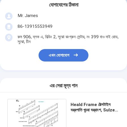
যোগাযোগের ঠিকানা
Mr. James
86-13915553949
রুম 906, ব্লক এ, বিল্ডিং 2, সুঝো ঝংগ্রুন সেন্টার, নং 399 বাও দাই রোড,
সুঝো, চীন
এখন যোগাযোগ
এর সেরা মূল্য পান
Heald Frame টেক্সটাইল
যন্ত্রপাতি খুচরা যন্ত্রাংশ, Sulzer
তাঁতের যন্ত্রাংশ অ্যালুমিনিয়াম খাদ