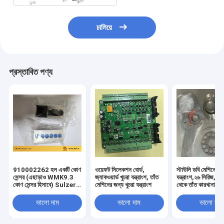
চালিয়ে
প্রস্তাবিত পণ্য
910002262 হল একটি কোণ
ওয়েফট সিলেকশন বোর্ড,
স্টাউলি ডবি মেশিনের জন
সেন্সর (এছাড়াও WMK9.3
জ্যাকওয়ার্ড খুচরা যন্ত্রাংশ, তাঁত
যন্ত্রাংশ,২৬ সিরিজ,এ
কোণ সেন্সর হিসাবে) Sulzer
মেশিনের জন্য খুচরা যন্ত্রাংশ
থেকে তাঁত কারখানার স
Projectile Looms জন্য
ব্যবহৃত।
ভালো দাম
ভালো দাম
ভালো দাম