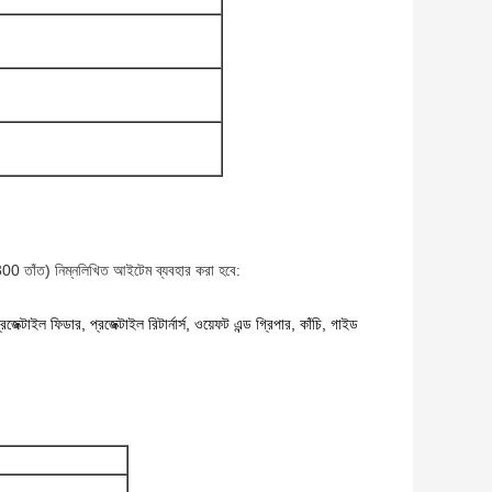
 তাঁত) নিম্নলিখিত আইটেম ব্যবহার করা হবে:
্রজেক্টাইল ফিডার, প্রজেক্টাইল রিটার্নার্স, ওয়েফট এন্ড গ্রিপার, কাঁচি, গাইড