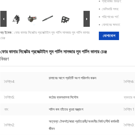
প্যাকেজিং বিবরণ:
ডেলিভারি সময়:
পরিশোধের শর্ত:
যোগানের ক্ষমতা:
বড় ইমেজ :
ফোর কালার সিলেক্টর প্রজেক্টাইল লুম পার্টস সালজার লুম পার্টস কালার
যোগাযোগ
চেঞ্জ
ফোর কালার সিলেক্টর প্রজেক্টাইল লুম পার্টস সালজার লুম পার্টস কালার চেঞ্জ
বিবরণ
চালানের আগে প্রতিটি অংশ পরিদর্শন করুন
বৈশিষ্ট্য4:
বৈশিষ্ট্য6:
বৈশিষ্ট্য5:
কঠোর ব্যবস্থাপনা সিস্টেম
ব্যবহার ক
নাম:
শাটল কম তাঁতের খুচরা যন্ত্রাংশ
বৈশিষ্ট্য 1
অত্যন্ত টেকসই/জারা প্রতিরোধী/অনমনীয় নির্মাণ/দীর্ঘ কার্যকরী
বৈশিষ্ট্য2:
বৈশিষ্ট্য3:
জীবন