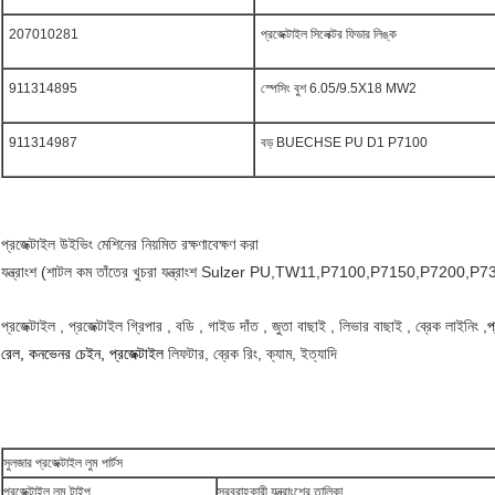
207010281
প্রজেক্টাইল সিলেক্টর ফিডার লিঙ্ক
911314895
স্পেসিং বুশ 6.05/9.5X18 MW2
911314987
বড় BUECHSE PU D1 P7100
প্রজেক্টাইল উইভিং মেশিনের নিয়মিত রক্ষণাবেক্ষণ করা
যন্ত্রাংশ (শাটল কম তাঁতের খুচরা যন্ত্রাংশ Sulzer PU,TW11,P7100,P7150,P7200,P7300
প্রজেক্টাইল , প্রজেক্টাইল গ্রিপার , বডি , গাইড দাঁত , জুতা বাছাই , লিভার বাছাই , ব্রেক লাইনিং ,
প
রেল, কনভেনর চেইন, প্রজেক্টাইল
লিফটার, ব্রেক রিং, ক্যাম, ইত্যাদি
সুলজার প্রজেক্টাইল লুম পার্টস
প্রজেক্টাইল লুম টাইপ
সরবরাহকারী যন্ত্রাংশের তালিকা