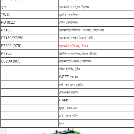
পুনশ্চ
প্রজেক্টাইল, প্রোজ গ্রিপার
TW11
ড্রাইভ মেকানিজম
PU (911)
পিকিং মেকানিজম
P7100
প্রজেক্টাইল লিফটার, ওপেনার, গাইড রেল
P7150/P7250
প্রজেক্টাইল গাইড ইনসার্ট, কাঁচি
P7200 (975)
প্রজেক্টাইল ফিডার, নির্বাচক
P7300
রিসিভিং মেকানিজম,প্রোজ রিটার্নার
G6200 (965)
প্রজেক্টাইল ব্রেক মেকানিজম
টাকিং ইউনিট, মন্দির
WEFT সরবরাহ
লেট-অফ এবং ড্রাইভ
টেক-আপ ড্রাইভ
CAMS
সুস্থ, ক্যাম বক্স
ডবি, সেন্সর পার্টস
টুলস