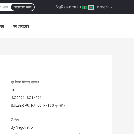
উদ্ধৃতির জন্য আবেদন
অনুসন্ধান করুন
|
Bengali
খবর
সব ক্ষেত্রেই
পূর্ব চীনের জিয়াংসু প্রদেশ
HH
ISO9001 ISO14001
SULZER PU, P7100, P7150 লুম পার্টস
2 পিসি
By Negotiation