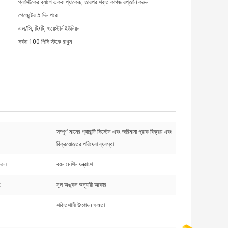
প্লাস্টিকের ব্যাগে একক প্যাকেজ, তারপর শক্ত কাগজ রপ্তানি করুন
পেমেন্টের 5 দিন পরে
এল/সি, টি/টি, ওয়েস্টার্ন ইউনিয়ন
সর্বদা 100 পিসি স্টকে রাখুন
সম্পূর্ণ মানের গ্যারান্টি সিস্টেম এবং জরিমানা প্রাক-বিক্রয় এবং
বিক্রয়োত্তর পরিষেবা ব্যবস্থা
রুন:
বয়ন মেশিন যন্ত্রাংশ
:
মূল অঙ্কন অনুযায়ী আকার
শক্তিশালী উৎপাদন ক্ষমতা