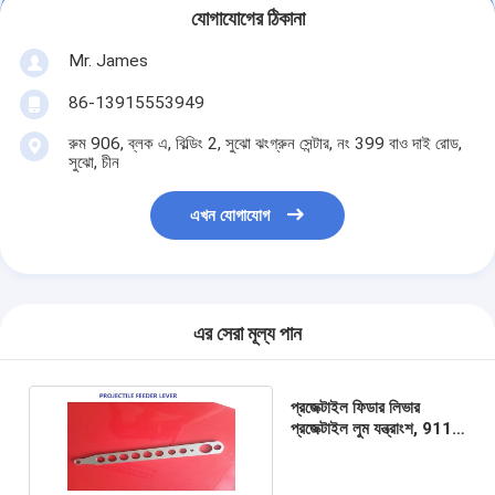
যোগাযোগের ঠিকানা
Mr. James
86-13915553949
রুম 906, ব্লক এ, বিল্ডিং 2, সুঝো ঝংগ্রুন সেন্টার, নং 399 বাও দাই রোড,
সুঝো, চীন
এখন যোগাযোগ
এর সেরা মূল্য পান
প্রজেক্টাইল ফিডার লিভার
প্রজেক্টাইল লুম যন্ত্রাংশ, 911-
819-122 তাঁতের যন্ত্রাংশ