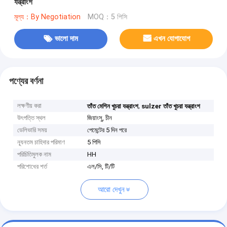
যন্ত্রাংশ
মূল্য：By Negotiation
MOQ：5 পিসি
ভালো দাম
এখন যোগাযোগ
পণ্যের বর্ণনা
লক্ষণীয় করা
,
তাঁত মেশিন খুচরা যন্ত্রাংশ
sulzer তাঁত খুচরা যন্ত্রাংশ
উৎপত্তি স্থল
জিয়াংসু, চীন
ডেলিভারি সময়
পেমেন্টের 5 দিন পরে
ন্যূনতম চাহিদার পরিমাণ
5 পিসি
পরিচিতিমুলক নাম
HH
পরিশোধের শর্ত
এল/সি, টি/টি
আরো দেখুন