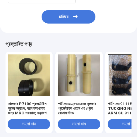
চালিয়ে
প্রস্তাবিত পণ্য
সালজার P7100 প্রজেক্টাইল
পার্ট নংঃ ৯১২৫০৩০৪৪ সুলজার
পার্টস নংঃ 91115
লুমের যন্ত্রাংশ; বয়ন কারখানার
প্রজেক্টাইল ওয়েম এর প্রেস
TUCKING NEE
জন্য MRO সরবরাহ; যন্ত্রাংশ
বোতাম স্টাড
ARM SU 91115
নং। 911 406 913, 911
SELVEAGE ROD
306 861
সুলজার লুমের খুচরা যন্ত
ভালো দাম
ভালো দাম
ভালো দাম
Weaving Lomm এ
যন্ত্রাংশ