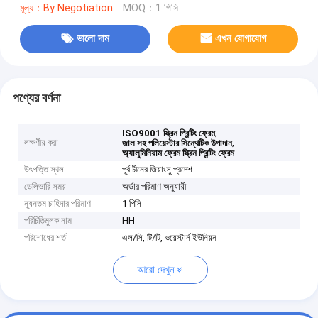
মূল্য：By Negotiation
MOQ：1 পিসি
ভালো দাম
এখন যোগাযোগ
পণ্যের বর্ণনা
,
ISO9001 স্ক্রিন প্রিন্টিং ফ্রেম
লক্ষণীয় করা
,
জাল সহ পলিয়েস্টার সিন্থেটিক উপাদান
অ্যালুমিনিয়াম ফ্রেম স্ক্রিন প্রিন্টিং ফ্রেম
উৎপত্তি স্থল
পূর্ব চীনের জিয়াংসু প্রদেশ
ডেলিভারি সময়
অর্ডার পরিমাণ অনুযায়ী
ন্যূনতম চাহিদার পরিমাণ
1 পিসি
পরিচিতিমুলক নাম
HH
পরিশোধের শর্ত
এল/সি, টি/টি, ওয়েস্টার্ন ইউনিয়ন
আরো দেখুন