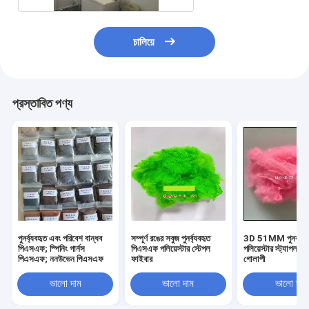
চালিয়ে
প্রস্তাবিত পণ্য
পুনর্ব্যবহৃত এবং পরিবেশ বান্ধব
সম্পূর্ণ রঙের সবুজ পুনর্ব্যবহৃত
3D 51MM পুনর্ব্যবহ
পিএসএফ; স্পিনিং গার্নস
পিএসএফ পলিয়েস্টার স্টেপল
পলিয়েস্টার স্ট্যাপল ফ
পিএসএফ; ননউভেন পিএসএফ
ফাইবার
গোলাপী
ভালো দাম
ভালো দাম
ভালো দাম