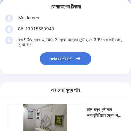
যোগাযোগের ঠিকানা
Mr. James
86-13915553949
রুম 906, ব্লক এ, বিল্ডিং 2, সুঝো ঝংগ্রুন সেন্টার, নং 399 বাও দাই রোড,
সুঝো, চীন
এখন যোগাযোগ
এর সেরা মূল্য পান
জাল মসৃণ পৃষ্ঠ সঙ্গে
অ্যালুমিনিয়াম ফ্রেম স্ক্রীন
প্রিন্টিং ফ্রেম