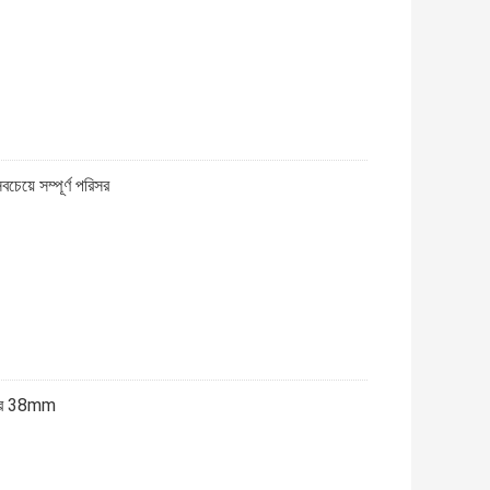
েয়ে সম্পূর্ণ পরিসর
াইবার 38mm