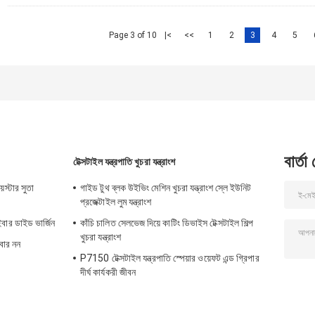
Page 3 of 10
|<
<<
1
2
3
4
5
বার্তা
টেক্সটাইল যন্ত্রপাতি খুচরা যন্ত্রাংশ
েস্টার সুতা
গাইড টুথ ব্লক উইভিং মেশিন খুচরা যন্ত্রাংশ স্লে ইউনিট
প্রজেক্টাইল লুম যন্ত্রাংশ
ইবার ডাইড ভার্জিন
কাঁচি চালিত সেলভেজ দিয়ে কাটিং ডিভাইস টেক্সটাইল শিল্প
খুচরা যন্ত্রাংশ
ইবার নন
P7150 টেক্সটাইল যন্ত্রপাতি স্পেয়ার ওয়েফট এন্ড গ্রিপার
দীর্ঘ কার্যকরী জীবন