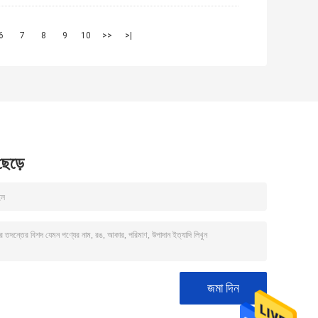
6
7
8
9
10
>>
>|
 ছেড়ে