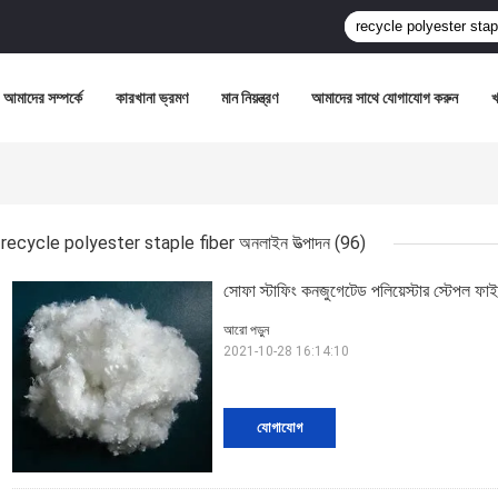
আমাদের সম্পর্কে
কারখানা ভ্রমণ
মান নিয়ন্ত্রণ
আমাদের সাথে যোগাযোগ করুন
recycle polyester staple fiber অনলাইন উত্পাদন
(96)
সোফা স্টাফিং কনজুগেটেড পলিয়েস্টার স্টেপল ফাইব
আরো পড়ুন
2021-10-28 16:14:10
যোগাযোগ