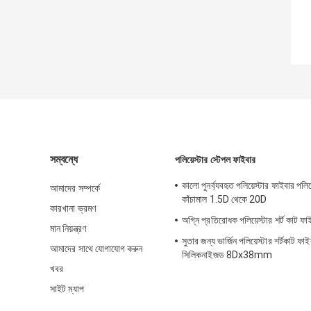
সম্বন্ধে
পলিয়েস্টার স্টেপল ফাইবার
কালো পুনর্ব্যবহৃত পলিয়েস্টার ফাইবার পলিয়
আমাদের সম্পর্কে
কাঁচামাল 1.5D থেকে 20D
কারখানা ভ্রমণ
অগ্নি প্রতিরোধক পলিয়েস্টার শর্ট কাট ফা
মান নিয়ন্ত্রণ
সুতার জন্য ভার্জিন পলিয়েস্টার শর্টকাট ফা
আমাদের সাথে যোগাযোগ করুন
সিলিকনাইজড 8Dx38mm
খবর
সাইট ম্যাপ