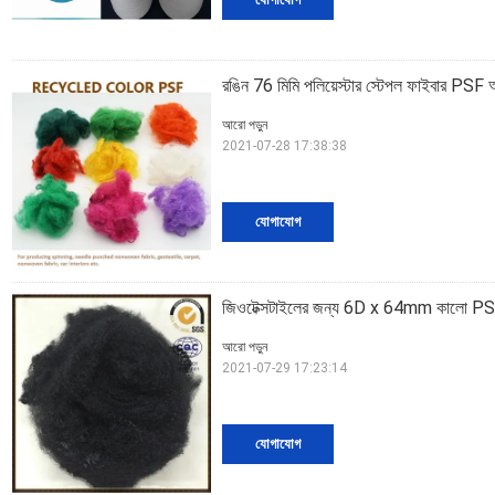
রঙিন 76 মিমি পলিয়েস্টার স্টেপল ফাইবার PSF অ 
আরো পড়ুন
2021-07-28 17:38:38
যোগাযোগ
জিওটেক্সটাইলের জন্য 6D x 64mm কালো PSF ভা
আরো পড়ুন
2021-07-29 17:23:14
যোগাযোগ