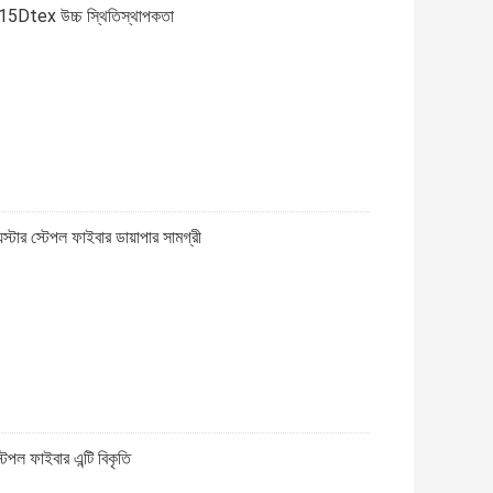
বার 15Dtex উচ্চ স্থিতিস্থাপকতা
্টার স্টেপল ফাইবার ডায়াপার সামগ্রী
টেপল ফাইবার এন্টি বিকৃতি