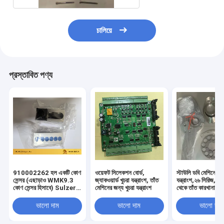
চালিয়ে
প্রস্তাবিত পণ্য
910002262 হল একটি কোণ
ওয়েফট সিলেকশন বোর্ড,
স্টাউলি ডবি মেশিনের জন
সেন্সর (এছাড়াও WMK9.3
জ্যাকওয়ার্ড খুচরা যন্ত্রাংশ, তাঁত
যন্ত্রাংশ,২৬ সিরিজ,এ
কোণ সেন্সর হিসাবে) Sulzer
মেশিনের জন্য খুচরা যন্ত্রাংশ
থেকে তাঁত কারখানার স
Projectile Looms জন্য
ব্যবহৃত।
ভালো দাম
ভালো দাম
ভালো দাম